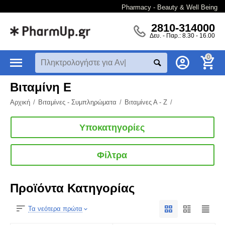
Pharmacy - Beauty & Well Being
2810-314000
Δευ. - Παρ.: 8.30 - 16.00
0
Βιταμίνη E
Αρχική
/
Βιταμίνες - Συμπληρώματα
/
Βιταμίνες Α - Ζ
/
Υποκατηγορίες
Φίλτρα
Προϊόντα Κατηγορίας
Τα νεότερα πρώτα