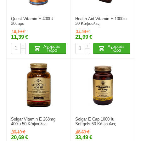
Quest Vitamin E 400IU
Health Aid Vitamin E 1000iu
30caps
30 Κάψουλες
18,10
€
37,40
€
11,39
€
21,99
€
+
+
Αγόρασε
Αγόρασε
Τώρα
Τώρα
−
−
Solgar Vitamin E 268mg
Solgar E Cap 1000 Iu
400iu 50 Κάψουλες
Softgels 50 Κάψουλες
30,10
€
48,60
€
20,69
€
33,49
€