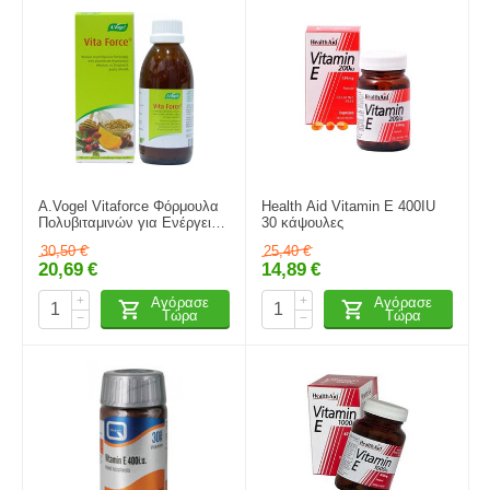
A.Vogel Vitaforce Φόρμουλα
Health Aid Vitamin E 400IU
Πολυβιταμινών για Ενέργεια
30 κάψουλες
Αντοχή & Ευεξία 200ml
30,50
€
25,40
€
20,69
€
14,89
€
+
+
Αγόρασε
Αγόρασε
Τώρα
Τώρα
−
−