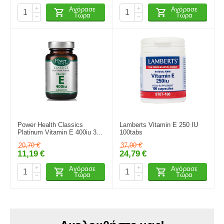
+
+
Αγόρασε
Αγόρασε
Τώρα
Τώρα
−
−
Power Health Classics
Lamberts Vitamin E 250 IU
Platinum Vitamin E 400iu 30
100tabs
Κάψουλες
20,70
€
37,00
€
11,19
€
24,79
€
+
+
Αγόρασε
Αγόρασε
Τώρα
Τώρα
−
−