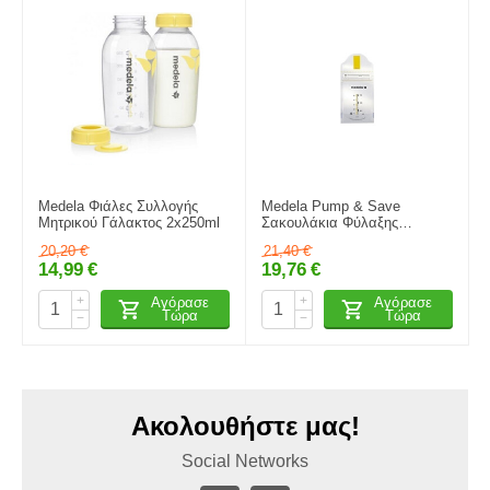
Medela Φιάλες Συλλογής
Medela Pump & Save
Μητρικού Γάλακτος 2x250ml
Σακουλάκια Φύλαξης
Μητρικού Γάλακτος, 20τμχ
20,20
€
21,40
€
14,99
€
19,76
€
+
+
Αγόρασε
Αγόρασε
Τώρα
Τώρα
−
−
Ακολουθήστε μας!
Social Networks