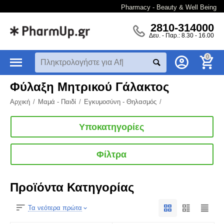
Pharmacy - Beauty & Well Being
2810-314000
Δευ. - Παρ.: 8.30 - 16.00
0
Φύλαξη Μητρικού Γάλακτος
Αρχική
/
Μαμά - Παιδί
/
Εγκυμοσύνη - Θηλασμός
/
Υποκατηγορίες
Φίλτρα
Προϊόντα Κατηγορίας
Τα νεότερα πρώτα