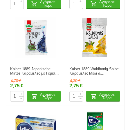
+
+
Αγόρασε
Αγόρασε
Τώρα
Τώρα
−
−
Kaiser 1889 Japanische
Kaiser 1889 Waldhonig Salbei
Minze Καραμέλες με Γέμιση
Καραμέλες Μέλι &
Ελαίου Ιαπωνικής Μέντας
Φασκόμηλο 90gr
4,70
€
4,70
€
Μέντα 90gr
2,75
€
2,75
€
+
+
Αγόρασε
Αγόρασε
Τώρα
Τώρα
−
−