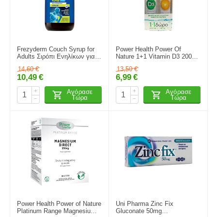
Frezyderm Couch Syrup for
Power Health Power Of
Adults Σιρόπι Ενηλίκων για
Nature 1+1 Vitamin D3 2000iu
Ξηρό & Παραγωγικό Βήχα με
20 Αναβρ. Δισκία & Δωρο
14,60
€
13,50
€
Γεύση Μέλι, Λεμόνι και
Vitamin C 500mg 20 Αναβρ.
10,49
€
6,99
€
Ευκάλυπτο 182gr
Δισκία
+
+
Αγόρασε
Αγόρασε
Τώρα
Τώρα
−
−
Power Health Power of Nature
Uni Pharma Zinc Fix
Platinum Range Magnesium
Gluconate 50mg