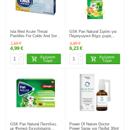
Isla Med Acute Throat
GSK Pan Natural Σιρόπι για
Pastilles For Colds And Sore
Παραγωγικό Βήχα χωρίς
Throats (Citrus & Honey)
Γλουτένη 128gr
7,60
€
9,90
€
20τμχ
4,99
€
6,23
€
+
+
Αγόρασε
Αγόρασε
Τώρα
Τώρα
−
−
GSK Pan Natural Παστίλιες
Power Of Nature Doctor
με Φυσικά Εκχυλίσματα
Power Spray για Παιδιά 30ml