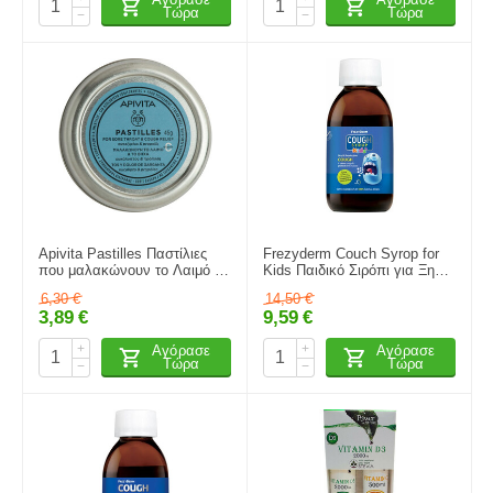
Τώρα
Τώρα
−
−
Apivita Pastilles Παστίλιες
Frezyderm Couch Syrop for
που μαλακώνουν το Λαιμό &
Kids Παιδικό Σιρόπι για Ξηρό
το Βήχα Ευκάλυπτος &
& Παραγωγικό Βήχα με
6,30
€
14,50
€
Πρόπολη - Συμπλήρωμα
Γεύση Φράουλα και Μέλι
3,89
€
9,59
€
Διατροφής 45gr
182gr
+
+
Αγόρασε
Αγόρασε
Τώρα
Τώρα
−
−