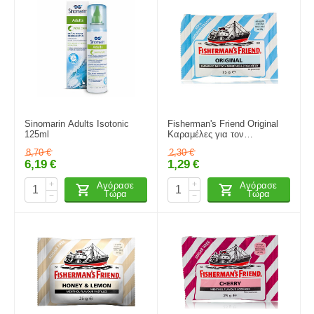
Sinomarin Adults Isotonic
Fisherman's Friend Original
125ml
Καραμέλες για τον
Πονόλαιμο με Μινθόλη &
8,70
€
2,30
€
Ευκάλυπτο - Χωρίς Ζάχαρη,
6,19
€
1,29
€
25gr
+
+
Αγόρασε
Αγόρασε
Τώρα
Τώρα
−
−