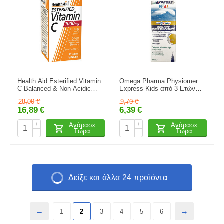
Health Aid Esterified Vitamin
Omega Pharma Physiomer
C Balanced & Non-Acidic
Express Kids από 3 Ετών
1000mg 30 ταμπλέτες
20ml
28,00
€
9,70
€
16,89
€
6,39
€
+
+
Αγόρασε
Αγόρασε
Τώρα
Τώρα
−
−
Δείξε και άλλα 24 προϊόντα
1
2
3
4
5
6