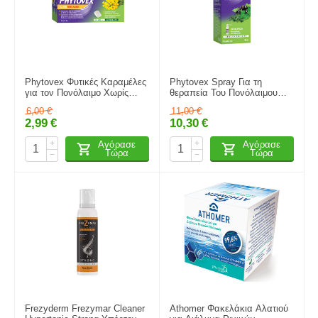
Phytovex Φυτικές Καραμέλες
Phytovex Spray Για τη
για τον Πονόλαιμο Χωρίς
θεραπεία Του Πονόλαιμου
Ζάχαρη 20 δίσκια.
30ml
6,00
€
11,00
€
2,99
€
10,30
€
+
+
Αγόρασε
Αγόρασε
Τώρα
Τώρα
−
−
Frezyderm Frezymar Cleaner
Athomer Φακελάκια Αλατιού