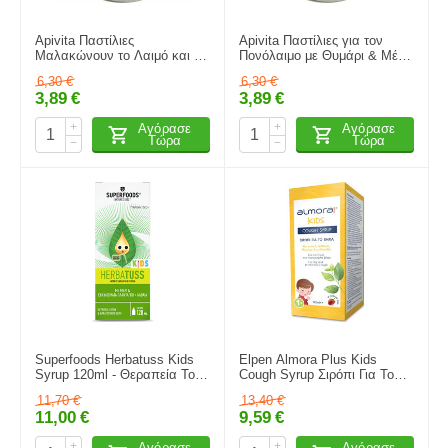
Apivita Παστίλιες
Apivita Παστίλιες για τον
Μαλακώνουν το Λαιμό και το
Πονόλαιμο με Θυμάρι & Μέλι,
Βήχα με Πρόπολη &
45γρ
6,30
€
6,30
€
Γλυκύρριζα, 45gr
3,89
€
3,89
€
+
+
Αγόρασε
Αγόρασε
Τώρα
Τώρα
−
−
Superfoods Herbatuss Kids
Elpen Almora Plus Kids
Syrup 120ml - Θεραπεία Του
Cough Syrup Σιρόπι Για Το
Ξηρού & Παραγωγικού Βήχα
Βήχα 120ml.
11,70
€
13,40
€
Με Μέλι & Εκχύλισματα
11,00
€
9,59
€
Πλαντάγκο - Αλθαία
+
+
Αγόρασε
Αγόρασε