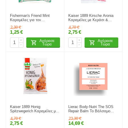
Fisherman's Friend Mint
Kaiser 1889 Kirsche Aronia
Καραμέλες για τον
Καραμέλες με Κεράσι &
Πονόλαιμο με Γεύση Μέντα
Αρώνια χωρίς Γλουτένη
2,30
€
4,70
€
Χωρίς Ζάχαρη 25gr
Κεράσι 90gr
1,25
€
2,75
€
+
+
Αγόρασε
Αγόρασε
Τώρα
Τώρα
−
−
Kaiser 1889 Honig
Lierac Body-Nutri The SOS
Spitzwegerich Καραμέλες με
Repair Balm Το Βάλσαμο
Μέλι & Πεντάνευρο 90gr
SOS Επανόρθωσης 30 ml
4,70
€
23,30
€
2,75
€
14,69
€