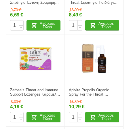
Σπρέι για Έντονη Συμφόρηση
Throat Σιρόπι για Παιδιά για
Express 1 Λεπτό 20ml
Ξηρό και Παραγωγικό Βήχα
9,70
€
13,00
€
χωρίς Γλουτένη Φρούτα
6,69
€
8,49
€
150ml
+
+
Αγόρασε
Αγόρασε
Τώρα
Τώρα
−
−
Zarbee’s Throat and Immune
Apivita Propolis Organic
Support Lozenges Καραμέλες
Spray For the Throat,
για Πονόλαιμο & Ενίσχυση
Βιολογικό Σπρέι για το Λαιμό
6,30
€
16,80
€
Ανοσοποιητικού 24τμχ
με Πρόπολη & Αλθαία 30ml
4,19
€
10,29
€
+
+
Αγόρασε
Αγόρασε
Τώρα
Τώρα
−
−