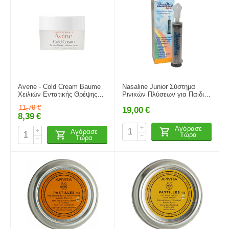
Avene - Cold Cream Baume
Nasaline Junior Σύστημα
Χειλιών Εντατικής Θρέψης
Ρινικών Πλύσεων για Παιδιά
10ml
4-12 Ετών (1 Κιτ)
11,70
€
19,00
€
8,39
€
+
Αγόρασε
+
Αγόρασε
Τώρα
−
Τώρα
−