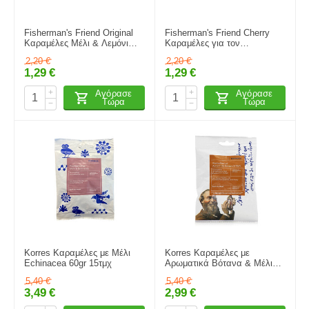
Fisherman's Friend Original
Fisherman's Friend Cherry
Καραμέλες Μέλι & Λεμόνι
Καραμέλες για τον
25gr
Ερεθισμένο Λαιμό & το Βήχα
2,20
€
2,20
€
25gr
1,29
€
1,29
€
+
+
Αγόρασε
Αγόρασε
Τώρα
Τώρα
−
−
Korres Καραμέλες με Μέλι
Korres Καραμέλες με
Echinacea 60gr 15τμχ
Αρωματικά Βότανα & Μέλι
50gr 15τμχ
5,40
€
5,40
€
3,49
€
2,99
€