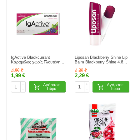
IgActive Blackcurrant
Liposan Blackberry Shine Lip
Καραμέλες χωρίς Γλουτένη
Balm Blackberry Shine 4.8gr
Φραγκοστάφυλλο 20τμχ
4.8ml
4,80
€
4,20
€
1,99
€
2,29
€
+
+
Αγόρασε
Αγόρασε
Τώρα
Τώρα
−
−