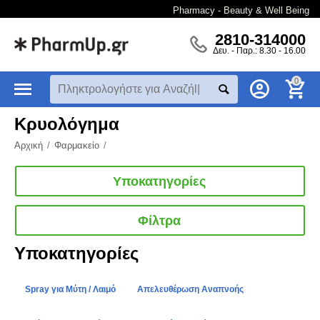
Pharmacy - Beauty & Well Being
2810-314000
Δευ. - Παρ.: 8.30 - 16.00
0
Κρυολόγημα
Αρχική
/
Φαρμακείο
/
Υποκατηγορίες
Φίλτρα
Υποκατηγορίες
Spray για Μύτη / Λαιμό
Απελευθέρωση Αναπνοής