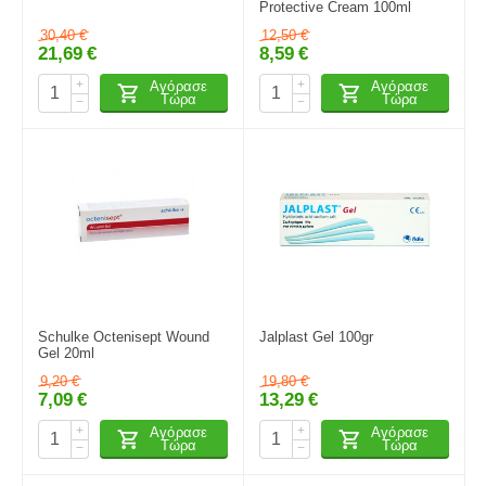
Protective Cream 100ml
30,40
€
12,50
€
21,69
€
8,59
€
+
+
Αγόρασε
Αγόρασε
Τώρα
Τώρα
−
−
Schulke Octenisept Wound
Jalplast Gel 100gr
Gel 20ml
9,20
€
19,80
€
7,09
€
13,29
€
+
+
Αγόρασε
Αγόρασε
Τώρα
Τώρα
−
−