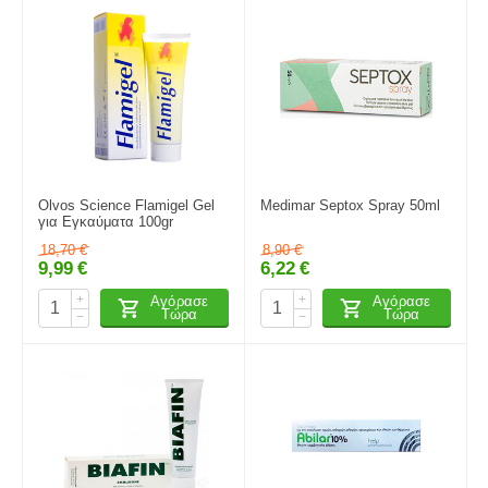
Olvos Science Flamigel Gel
Medimar Septox Spray 50ml
για Εγκαύματα 100gr
18,70
€
8,90
€
9,99
€
6,22
€
+
+
Αγόρασε
Αγόρασε
Τώρα
Τώρα
−
−