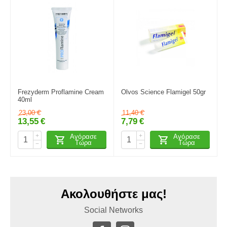
Frezyderm Proflamine Cream
Olvos Science Flamigel 50gr
40ml
23,00
€
11,40
€
13,55
€
7,79
€
+
+
Αγόρασε
Αγόρασε
Τώρα
Τώρα
−
−
Ακολουθήστε μας!
Social Networks