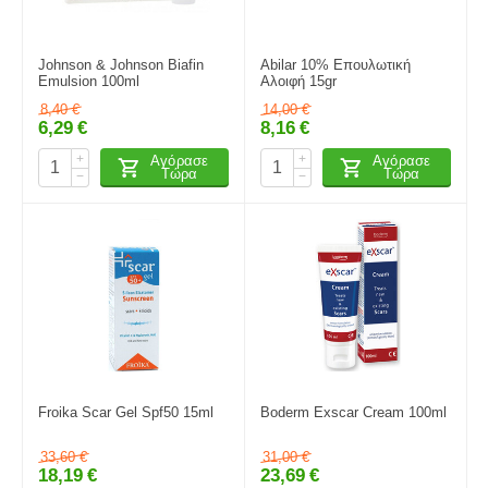
Johnson & Johnson Biafin
Abilar 10% Επουλωτική
Emulsion 100ml
Αλοιφή 15gr
8,40
€
14,00
€
6,29
€
8,16
€
+
+
Αγόρασε
Αγόρασε
Τώρα
Τώρα
−
−
Froika Scar Gel Spf50 15ml
Boderm Exscar Cream 100ml
33,60
€
31,00
€
18,19
€
23,69
€