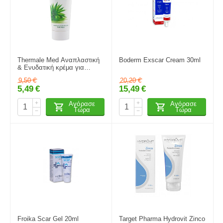
Thermale Med Αναπλαστική
Boderm Exscar Cream 30ml
& Ενυδατική κρέμα για
ερεθισμένες & ευαίσθητες
9,50
€
20,20
€
επιδερμίδες 200ml
5,49
€
15,49
€
+
+
Αγόρασε
Αγόρασε
Τώρα
Τώρα
−
−
Froika Scar Gel 20ml
Target Pharma Hydrovit Zinco