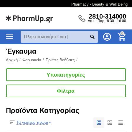
Pharmacy - Beauty & Well Being
2810-314000
Δευ. - Παρ.: 8.30 - 16.00
0
Έγκαυμα
Αρχική
/
Φαρμακείο
/
Πρώτες Βοήθειες
/
Υποκατηγορίες
Φίλτρα
Προϊόντα Κατηγορίας
Τα νεότερα πρώτα