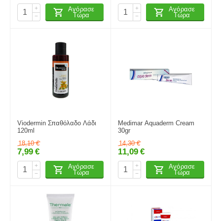
+
+
Αγόρασε
Αγόρασε
Τώρα
Τώρα
−
−
Viodermin Σπαθόλαδο Λάδι
Medimar Aquaderm Cream
120ml
30gr
18,10
€
14,30
€
7,99
€
11,09
€
+
+
Αγόρασε
Αγόρασε
Τώρα
Τώρα
−
−