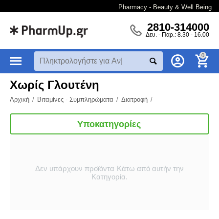
Pharmacy - Beauty & Well Being
2810-314000
Δευ. - Παρ.: 8.30 - 16.00
0
Χωρίς Γλουτένη
Αρχική
/
Βιταμίνες - Συμπληρώματα
/
Διατροφή
/
Υποκατηγορίες
Δεν υπάρχουν προϊόντα Κάτω από αυτήν την
Κατηγορία.