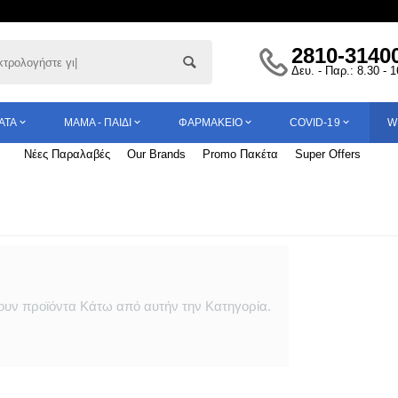
2810-3140
Δευ. - Παρ.: 8.30 - 
ΑΤΑ
ΜΑΜΆ - ΠΑΙΔΊ
ΦΑΡΜΑΚΕΊΟ
COVID-19
W
Νέες Παραλαβές
Our Brands
Promo Πακέτα
Super Offers
υν προϊόντα Κάτω από αυτήν την Κατηγορία.