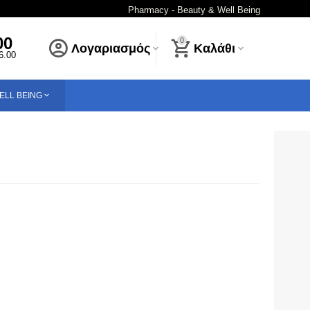
Pharmacy - Beauty & Well Being
00
0
Λογαριασμός
Καλάθι
16.00
ELL BEING