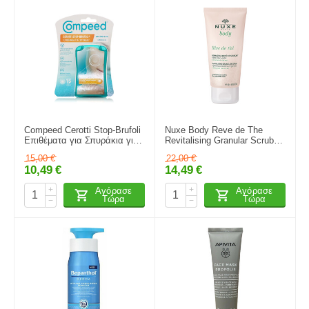
Compeed Cerotti Stop-Brufoli
Nuxe Body Reve de The
Επιθέματα για Σπυράκια για
Revitalising Granular Scrub
Καθαρισμό, Κάλυψη και
Απαλό Αναζωογονητικό
15,00
€
22,00
€
Προστασία, 15τμχ
Scrub Σώματος με Άρωμα
10,49
€
14,49
€
Πράσινου Τσαγιού 150ml
+
+
Αγόρασε
Αγόρασε
Τώρα
Τώρα
−
−