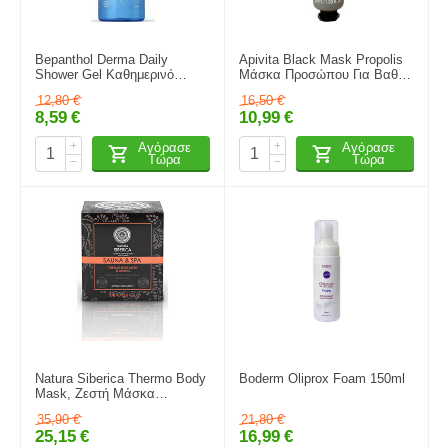
Bepanthol Derma Daily
Apivita Black Mask Propolis
Shower Gel Καθημερινό
Μάσκα Προσώπου Για Βαθύ
Απαλό Gel Αφρόλουτρο για
Καθαρισμό & Ρύθμιση Της
12,80
€
16,50
€
Ξηρές & Ευαίσθητες
Λιπαρότητας 50ml
8,59
€
10,99
€
Επιδερμίδες 400ml
+
+
Αγόρασε
Αγόρασε
Τώρα
Τώρα
−
−
Natura Siberica Thermo Body
Boderm Oliprox Foam 150ml
Mask, Ζεστή Μάσκα
σώματος για Αδυνάτισμα,
35,90
€
21,80
€
370ml
25,15
€
16,99
€