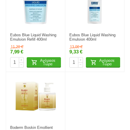
Eubos Blue Liquid Washing
Eubos Blue Liquid Washing
Emulsion Refill 400ml
Emulsion 400ml
11,20
€
13,00
€
7,99
€
9,33
€
+
+
Αγόρασε
Αγόρασε
Τώρα
Τώρα
−
−
Boderm Boskin Emollient