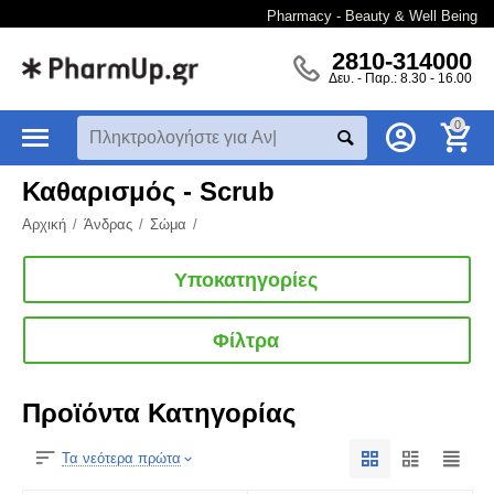
Pharmacy - Beauty & Well Being
2810-314000
Δευ. - Παρ.: 8.30 - 16.00
0
Καθαρισμός - Scrub
Αρχική
/
Άνδρας
/
Σώμα
/
Υποκατηγορίες
Φίλτρα
Προϊόντα Κατηγορίας
Τα νεότερα πρώτα