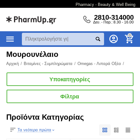
Pharmacy - Beauty & Well Being
2810-314000
Δευ. - Παρ.: 8.30 - 16.00
0
Μουρουνέλαιο
Αρχική
/
Βιταμίνες - Συμπληρώματα
/
Omegas - Λιπαρά Οξέα
/
Υποκατηγορίες
Φίλτρα
Προϊόντα Κατηγορίας
Τα νεότερα πρώτα