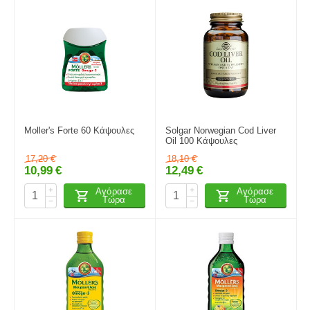
Moller's Forte 60 Κάψουλες
Solgar Norwegian Cod Liver
Oil 100 Κάψουλες
17,20
€
18,10
€
10,99
€
12,49
€
+
+
Αγόρασε
Αγόρασε
Τώρα
Τώρα
−
−