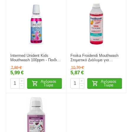
Intermed Unident Kids
Froika Froidendi Mouthwash
Mouthwash 100ppm - Παιδικό
Στοματικό Διάλυμα για
Στοματικό Διάλυμα
Προστασία των Νεογιλών
7,80
€
10,70
€
(Τσιχλόφουσκα), 250ml
Δοντιών 250ml
5,99
€
5,87
€
+
+
Αγόρασε
Αγόρασε
Τώρα
Τώρα
−
−