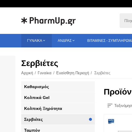
ΓΥΝΑΊΚΑ
ΆΝΔΡΑΣ
ΒΙΤΑΜΊΝΕΣ - ΣΥΜΠΛΗΡΏΜ
Σερβιέτες
Αρχική
/
Γυναίκα
/
Ευαίσθητη Περιοχή
/
Σερβιέτες
Καθαρισμός
Προϊόν
Κολπικά Gel
Ταξινόμησ
Κολπική Ξηρότητα
Σερβιέτες
Ταμπόν