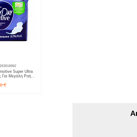
263018992
sitive Super Ultra
ες Για Μεγάλη Ροή
00
€
Α