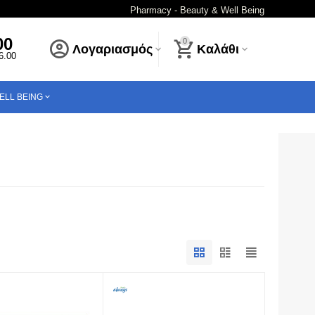
Pharmacy - Beauty & Well Being
00
0
Λογαριασμός
Καλάθι
16.00
ELL BEING