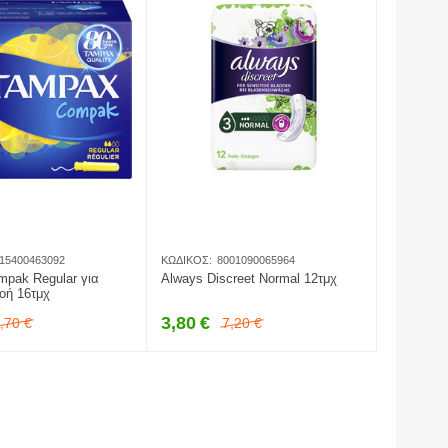
15400463092
ΚΩΔΙΚΌΣ:
8001090065964
pak Regular για
Always Discreet Normal 12τμχ
οή 16τμχ
3,80
€
,70
€
7,20
€