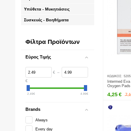
Υπόθετα - Μυκητιάσεις
Συσκευές - Βοηθήματα
Φίλτρα Προϊόντων
Εύρος Τιμής
€
–
ΚΩΔΙΚΌΣ:
5205
€
Intermed Eva 
Oxygen Pads 
Υπερ-Απορροφ
4,25
€
7,
2.49
€
4.99
€
Με Φτερά
Brands
Always
Every day