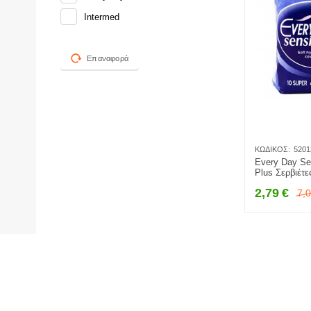
Intermed
Επαναφορά
ΚΩΔΙΚΌΣ:
5201
Every Day Sen
Plus Σερβιέτ
10τμχ
2,79
€
7,