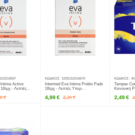
152016687
ΚΩΔΙΚΌΣ:
5205152016670
ΚΩΔΙΚΌΣ:
40
Intima Active
Intermed Eva Intima Probio Pads
Tampax Com
18τμχ - Λεπτές
18τμχ - Λεπτές Υπερ-
Κανονική Ρ
ητικές Σερβιέτες
Απορροφητικές Σερβιέτες Με
4,99
€
2,49
€
10
€
8,20
€
4
Προβιοτικά