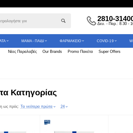
2810-3140
Δευ. - Παρ.: 8.30 - 
ΑΤΑ
ΜΑΜΆ - ΠΑΙΔΊ
ΦΑΡΜΑΚΕΊΟ
COVID-19
W
Νέες Παραλαβές
Our Brands
Promo Πακέτα
Super Offers
τα Κατηγορίας
η ως πρός:
Τα νεότερα πρώτα
24