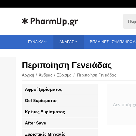
ΓΥΝΑΊΚΑ
ΆΝΔΡΑΣ
ΒΙΤΑΜΊΝΕΣ - ΣΥΜΠΛΗΡΏΜ
Περιποίηση Γενειάδας
Αρχική
/
Άνδρας
/
Ξύρισμα
/
Περιποίηση Γενειάδας
Αφροί ξυρίσματος
Gel Ξυρίσματος
Δεν υπάρχο
Κρέμες Ξυρίσματος
After Save
Ξυριστικές Μηχανές