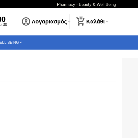
Pharmacy - Beauty & Well Being
00
0
Λογαριασμός
Καλάθι
16.00
ELL BEING