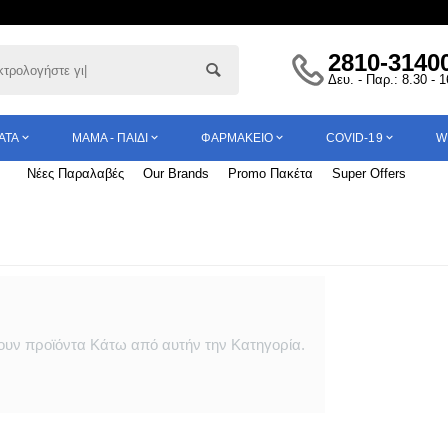
2810-3140
Δευ. - Παρ.: 8.30 - 
ΑΤΑ
ΜΑΜΆ - ΠΑΙΔΊ
ΦΑΡΜΑΚΕΊΟ
COVID-19
W
Νέες Παραλαβές
Our Brands
Promo Πακέτα
Super Offers
υν προϊόντα Κάτω από αυτήν την Κατηγορία.