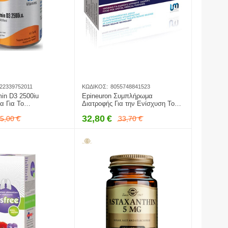
22339752011
ΚΩΔΙΚΌΣ:
8055748841523
min D3 2500iu
Epineuron Συμπλήρωμα
 Για Το
Διατροφής Για την Ενίσχυση Του
ικό και Τα Οστά 60
Ανοσοποιητικού, 30tabs
32,80
€
5,00
€
33,70
€