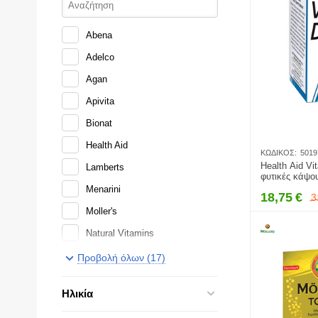
Abena
Adelco
Agan
Apivita
Bionat
Health Aid
ΚΩΔΙΚΌΣ:
5019
Health Aid Vi
Lamberts
φυτικές κάψο
Menarini
18,75
€
3
Moller's
Natural Vitamins
Olvos Science
Προβολή όλων (17)
Power Health
Ηλικία
Quest