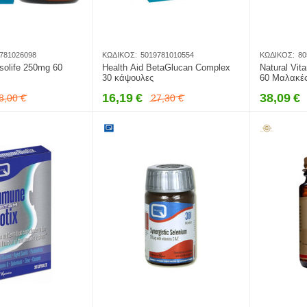
781026098
ΚΩΔΙΚΌΣ:
5019781010554
ΚΩΔΙΚΌΣ:
80
solife 250mg 60
Health Aid BetaGlucan Complex
Natural Vi
30 κάψουλες
60 Μαλακέ
16,19
€
38,09
€
8,00
€
27,30
€