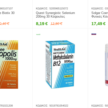
965107107
ΚΩΔΙΚΌΣ:
5205965115072
ΚΩΔΙΚΌΣ:
03
 Biotix 30
Quest Synergistic Selenium
Solgar Coe
200mg 30 Κάψουλες
Φυτικές Κά
8,19
€
17,49
€
0,40
€
12,80
€
781021208
ΚΩΔΙΚΌΣ:
5019781054022
ΚΩΔΙΚΌΣ:
50