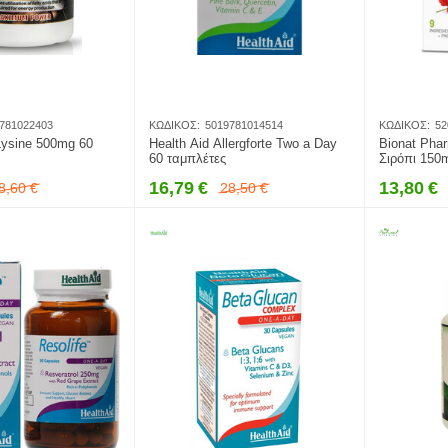
781022403
ΚΩΔΙΚΌΣ:
5019781014514
ΚΩΔΙΚΌΣ:
52
Lysine 500mg 60
Health Aid Allergforte Two a Day
Bionat Pha
60 ταμπλέτες
Σιρόπι 150
16,79
€
13,80
€
8,60
€
28,50
€