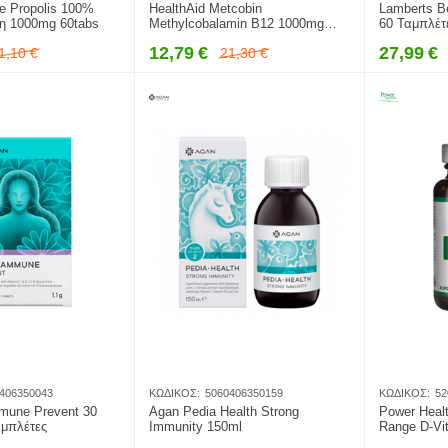
ee Propolis 100%
HealthAid Metcobin
Lamberts B
η 1000mg 60tabs
Methylcobalamin B12 1000mg
60 Ταμπλέτ
60Tabs
12,79
€
27,99
€
1,10
€
21,30
€
406350043
ΚΩΔΙΚΌΣ:
5060406350159
ΚΩΔΙΚΌΣ:
52
mune Prevent 30
Agan Pedia Health Strong
Power Healt
μπλέτες
Immunity 150ml
Range D-Vit
Ταμπλέτες