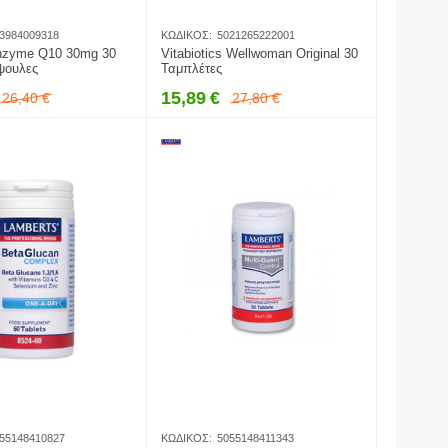
3984009318
ΚΩΔΙΚΌΣ:
5021265222001
nzyme Q10 30mg 30
Vitabiotics Wellwoman Original 30
ψουλες
Ταμπλέτες
15,89
€
26,40
€
27,80
€
55148410827
ΚΩΔΙΚΌΣ:
5055148411343