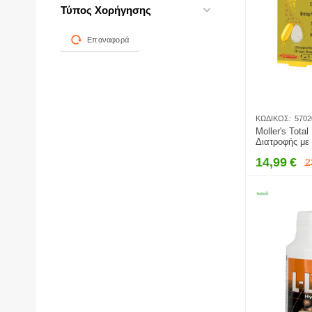
Solgar
Τύπος Χορήγησης
Uni - Pharma
Επαναφορά
Vitabiotics
Λοιπές Εταιρίες
ΚΩΔΙΚΌΣ:
5702
Moller's Tot
Διατροφής με 
Μέταλλα & 3
14,99
€
2
Βότανα - Για
Τόνωση του Ο
28+28caps