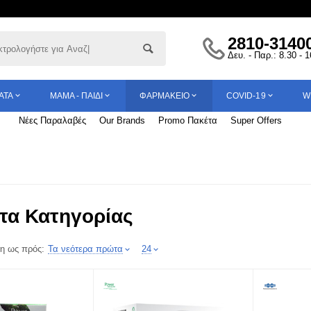
2810-3140
Δευ. - Παρ.: 8.30 - 
ΑΤΑ
ΜΑΜΆ - ΠΑΙΔΊ
ΦΑΡΜΑΚΕΊΟ
COVID-19
W
Νέες Παραλαβές
Our Brands
Promo Πακέτα
Super Offers
τα Κατηγορίας
η ως πρός:
Τα νεότερα πρώτα
24