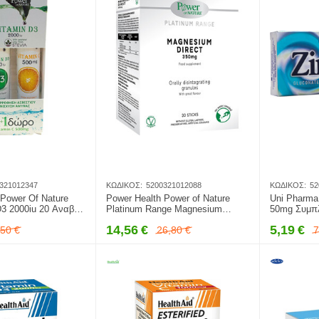
321012347
ΚΩΔΙΚΌΣ:
5200321012088
ΚΩΔΙΚΌΣ:
52
 Power Of Nature
Power Health Power of Nature
Uni Pharma
D3 2000iu 20 Αναβρ.
Platinum Range Magnesium
50mg Συμπλ
ο Vitamin C 500mg
Direct 350mg Συμπλήρωμα
την Τόνωση
14,56
€
5,19
€
,50
€
26,80
€
7
σκία
Διατροφής με Μαγνήσιο 30
Συστήματο
Φακελάκια
Δισκία