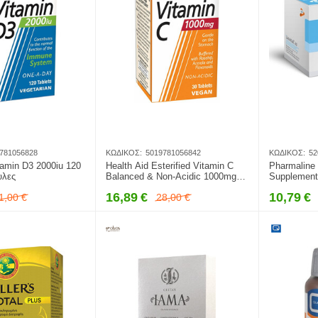
781056828
ΚΩΔΙΚΌΣ:
5019781056842
ΚΩΔΙΚΌΣ:
52
tamin D3 2000iu 120
Health Aid Esterified Vitamin C
Pharmaline 
υλες
Balanced & Non-Acidic 1000mg
Supplement
30 ταμπλέτες
16,89
€
10,79
€
1,00
€
28,00
€