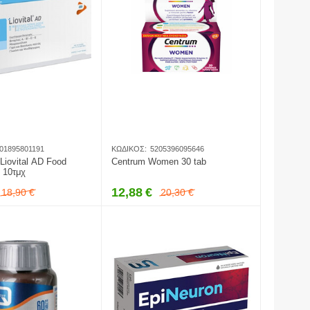
01895801191
ΚΩΔΙΚΌΣ:
5205396095646
Liovital AD Food
Centrum Women 30 tab
 10τμχ
12,88
€
18,90
€
20,30
€