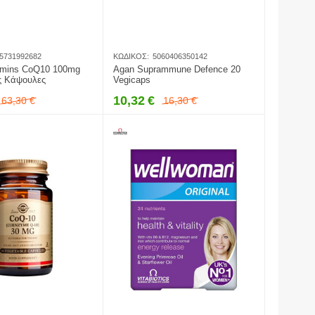
5731992682
ΚΩΔΙΚΌΣ:
5060406350142
tamins CoQ10 100mg
Agan Suprammune Defence 20
ς Κάψουλες
Vegicaps
10,32
€
63,30
€
16,30
€