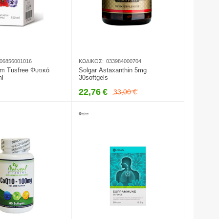
06856001016
ΚΩΔΙΚΌΣ:
033984000704
rm Tusfree Φυτικό
Solgar Astaxanthin 5mg
ml
30softgels
22,76
€
33,00
€