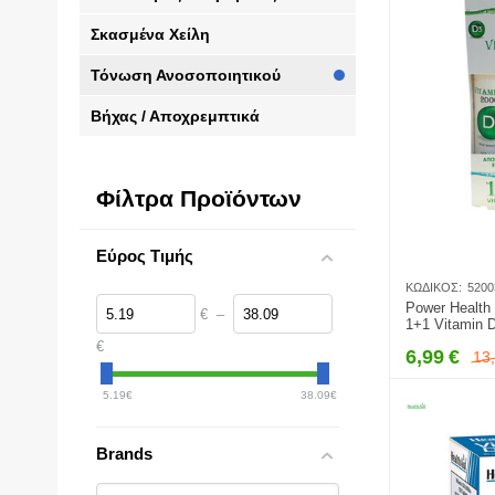
Σκασμένα Χείλη
Τόνωση Ανοσοποιητικού
Βήχας / Αποχρεμπτικά
Φίλτρα Προϊόντων
Εύρος Τιμής
ΚΩΔΙΚΌΣ:
5200
Power Health
€
–
1+1 Vitamin 
Δισκία & Δωρ
€
6,99
€
13
20 Αναβρ. Δι
5.19
€
38.09
€
Brands