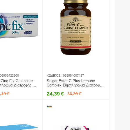
06938422500
ΚΩΔΙΚΌΣ:
033984007437
 Zinc Fix Gluconate
Solgar Ester-C Plus Immune
ήρωμα Διατροφής για
Complex Συμπλήρωμα Διατροφής
 του Ανοσοποιητικού
με Βιταμίνη C σε Εστερική Μορφή
24,39
€
,10
€
36,30
€
ς, 30 Μασώμενα
Ester-C για Ενίσχυση του
Ανοσοποιητικού, 60 μαλακές
κάψουλες