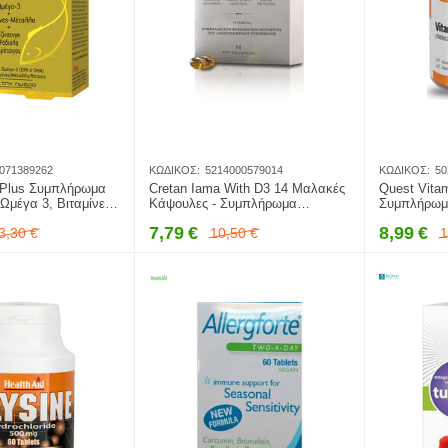
071389262
ΚΩΔΙΚΌΣ:
5214000579014
ΚΩΔΙΚΌΣ:
50
al Plus Συμπλήρωμα
Cretan Iama With D3 14 Μαλακές
Quest Vita
Ωμέγα 3, Βιταμίνες,
Κάψουλες - Συμπλήρωμα
Συμπλήρωμα
 Καταξιωμένα
Διατροφής Με Βιταμίνη D3 Για Την
Ανοσοποιητ
7,79
€
8,99
€
3,30
€
10,50
€
1
 Ολοκληρωμένη
Ενίσχυση Της Αμυνας Του
Ταμπλέτες
ργανισμού,
Οργανισμού