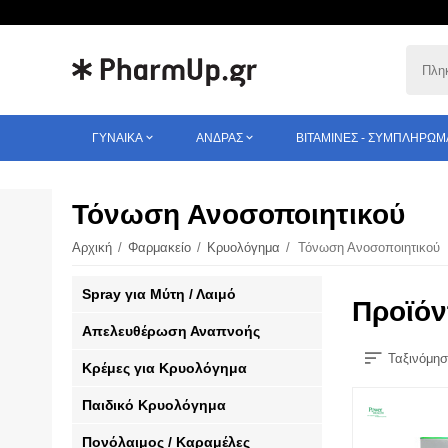
ΓΥΝΑΊΚΑ
ΆΝΔΡΑΣ
ΒΙΤΑΜΊΝΕΣ - ΣΥΜΠΛΗΡΏΜ
Τόνωση Ανοσοποιητικού
Αρχική
/
Φαρμακείο
/
Κρυολόγημα
/
Τόνωση Ανοσοποιητικού
Spray για Μύτη / Λαιμό
Προϊόν
Απελευθέρωση Αναπνοής
Ταξινόμησ
Κρέμες για Κρυολόγημα
Παιδικό Κρυολόγημα
Πονόλαιμος / Καραμέλες