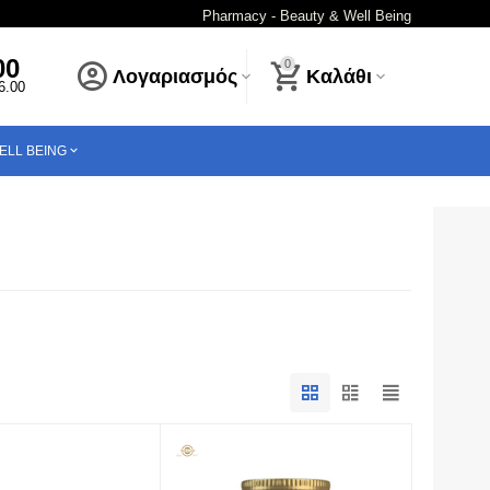
Pharmacy - Beauty & Well Being
00
0
Λογαριασμός
Καλάθι
16.00
ELL BEING