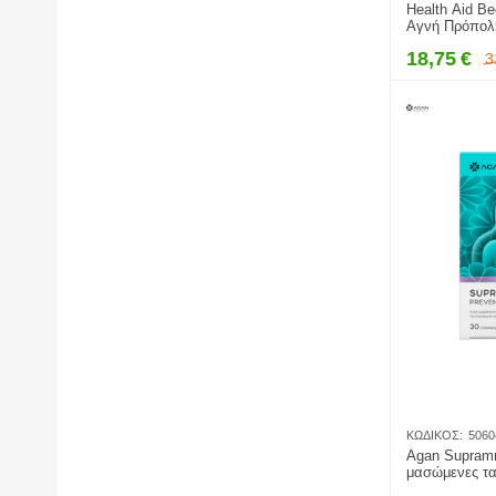
Health Aid B
Αγνή Πρόπολ
18,75
€
3
ΚΩΔΙΚΌΣ:
5060
Agan Supram
μασώμενες τα