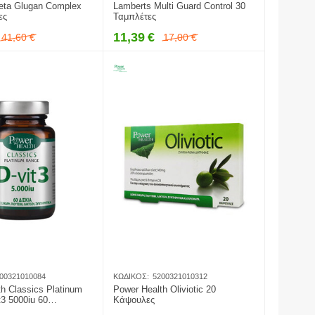
eta Glugan Complex
Lamberts Multi Guard Control 30
ες
Ταμπλέτες
11,39
€
41,60
€
17,00
€
00321010084
ΚΩΔΙΚΌΣ:
5200321010312
h Classics Platinum
Power Health Oliviotic 20
3 5000iu 60
Κάψουλες