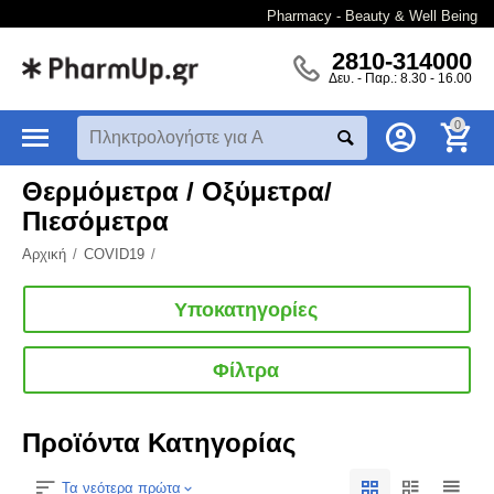
Pharmacy - Beauty & Well Being
2810-314000
Δευ. - Παρ.: 8.30 - 16.00
0
Θερμόμετρα / Οξύμετρα/
Πιεσόμετρα
Αρχική
/
COVID19
/
Υποκατηγορίες
Φίλτρα
Προϊόντα Κατηγορίας
Τα νεότερα πρώτα