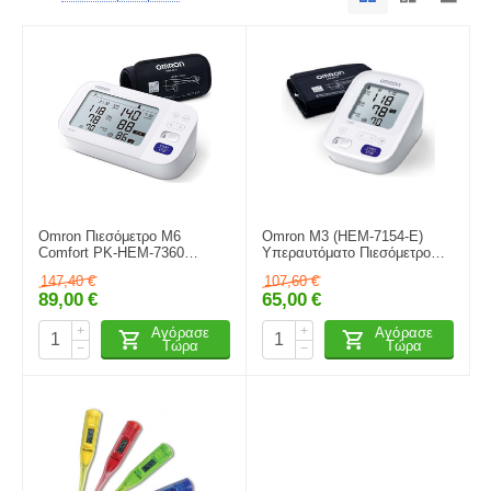
Omron Πιεσόμετρο M6
Omron M3 (HEM-7154-E)
Comfort PK-HEM-7360
Υπεραυτόματο Πιεσόμετρο
Υπεραυτόματο Πιεσόμετρο
Μπράτσου 1τμχ
147,40
€
107,60
€
Μπράτσου Νέας Γενιάς 1Τμχ.
89,00
€
65,00
€
+
+
Αγόρασε
Αγόρασε
Τώρα
Τώρα
−
−