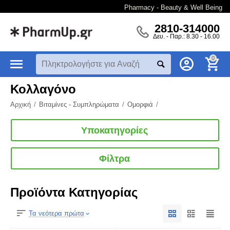
Pharmacy - Beauty & Well Being
2810-314000
Δευ. - Παρ.: 8.30 - 16.00
0
Κολλαγόνο
Αρχική
/
Βιταμίνες - Συμπληρώματα
/
Ομορφιά
/
Υποκατηγορίες
Φίλτρα
Προϊόντα Κατηγορίας
Τα νεότερα πρώτα