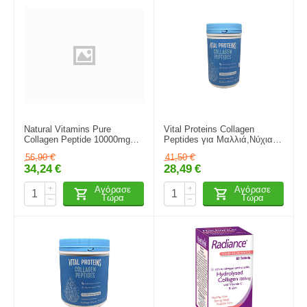
Natural Vitamins Pure
Vital Proteins Collagen
Collagen Peptide 10000mg
Peptides για Mαλλιά,Νύχια &
300gr
Δέρμα (Κολλαγόνο σε
56,90
€
41,50
€
Πεπτίδια) 284gr
34,24
€
28,49
€
+
+
Αγόρασε
Αγόρασε
Τώρα
Τώρα
−
−