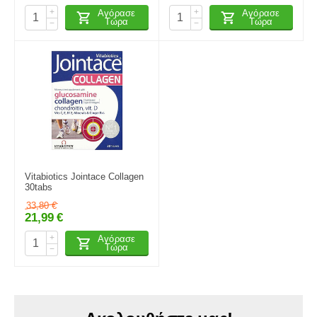
+
+
Αγόρασε
Αγόρασε
Τώρα
Τώρα
−
−
Vitabiotics Jointace Collagen
30tabs
33,80
€
21,99
€
+
Αγόρασε
Τώρα
−