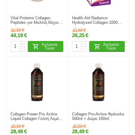
Vital Proteins Collagen
Health Aid Radiance
Peptides για Mαλλιά,Νύχια &
Hydrolysed Collagen 1000mg
Δέρμα (Κολλαγόνο σε
60tabs
64,50
€
43,60
€
Πεπτίδια) 567gr
44,19
€
26,25
€
+
+
Αγόρασε
Αγόρασε
Τώρα
Τώρα
−
−
Collagen Power Pro Active
Collagen Pro-Active Φράουλα
Liquid Collagen Γεύση Λεμόνι
500ml + Δώρο 100ml
600ml
40,50
€
40,50
€
28,49
€
28,49
€