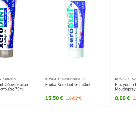
799082109
ΚΩΔΙΚΌΣ:
5204799081171
ΚΩΔΙΚΌΣ:
52
ent Οδοντόκρεμα
Froika Xerodent Gel 50ml
Frezyderm 
οστομίας 75ml
Mouthspray
15,50
€
8,99
€
16,82
€
1