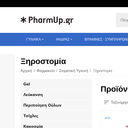
ΓΥΝΑΊΚΑ
ΆΝΔΡΑΣ
ΒΙΤΑΜΊΝΕΣ - ΣΥΜΠΛΗΡΏΜ
Ξηροστομία
Αρχική
/
Φαρμακείο
/
Στοματική Υγιεινή
/
Ξηροστομία
Gel
Προϊόν
Λεύκανση
Ταξινόμησ
Περιποίηση Ούλων
Τσίχλες
Κακοσμία