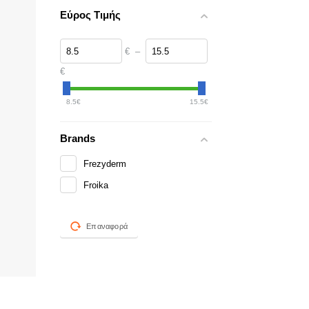
Εύρος Τιμής
€
–
€
8.5
€
15.5
€
Brands
Frezyderm
Froika
Επαναφορά