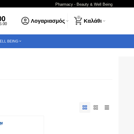
Pharmacy - Beauty & Well Being
00
0
Λογαριασμός
Καλάθι
16.00
ELL BEING