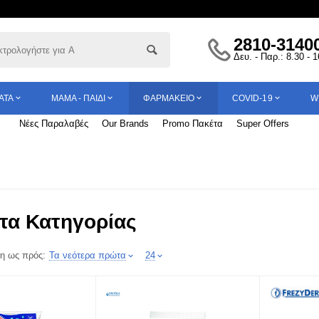
2810-3140
Δευ. - Παρ.: 8.30 - 
ΑΤΑ
ΜΑΜΆ - ΠΑΙΔΊ
ΦΑΡΜΑΚΕΊΟ
COVID-19
W
Νέες Παραλαβές
Our Brands
Promo Πακέτα
Super Offers
τα Κατηγορίας
η ως πρός:
Τα νεότερα πρώτα
24