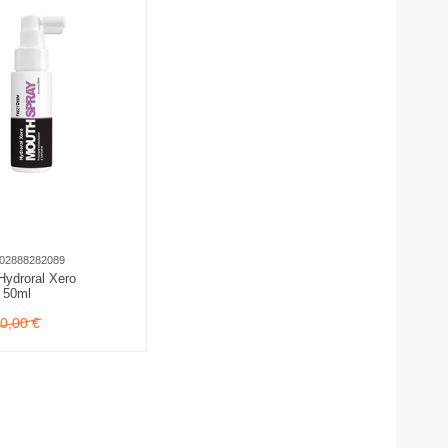
02888282089
Hydroral Xero
 50ml
0,00
€