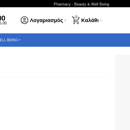
Pharmacy - Beauty & Well Being
00
0
Λογαριασμός
Καλάθι
16.00
ELL BEING