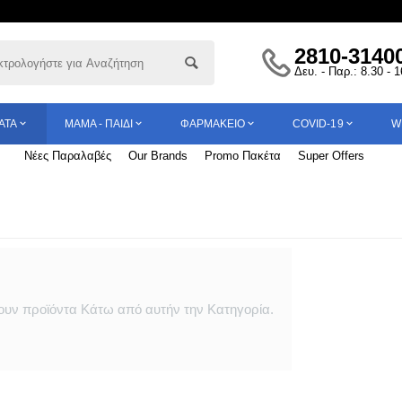
2810-3140
Δευ. - Παρ.: 8.30 - 
ΑΤΑ
ΜΑΜΆ - ΠΑΙΔΊ
ΦΑΡΜΑΚΕΊΟ
COVID-19
W
Νέες Παραλαβές
Our Brands
Promo Πακέτα
Super Offers
υν προϊόντα Κάτω από αυτήν την Κατηγορία.