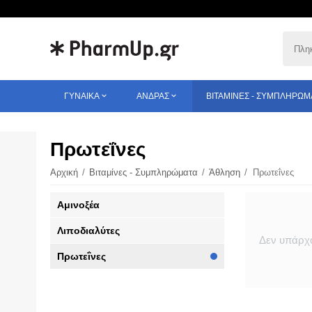
ΓΥΝΑΊΚΑ
ΆΝΔΡΑΣ
ΒΙΤΑΜΊΝΕΣ - ΣΥΜΠΛΗΡΏΜ
Πρωτεΐνες
Αρχική
/
Βιταμίνες - Συμπληρώματα
/
Άθληση
/
Πρωτεΐνες
Αμινοξέα
Λιποδιαλύτες
Δεν υπάρχο
Πρωτεΐνες