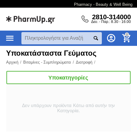
Pharmacy - Beauty & Well Being
2810-314000
Δευ. - Παρ.: 8.30 - 16.00
0
Υποκατάσταστα Γεύματος
Αρχική
/
Βιταμίνες - Συμπληρώματα
/
Διατροφή
/
Υποκατηγορίες
Δεν υπάρχουν προϊόντα Κάτω από αυτήν την
Κατηγορία.