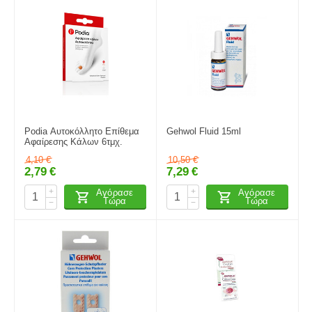
Podia Αυτοκόλλητο Επίθεμα
Gehwol Fluid 15ml
Αφαίρεσης Κάλων 6τμχ.
4,10
€
10,50
€
2,79
€
7,29
€
+
+
Αγόρασε
Αγόρασε
Τώρα
Τώρα
−
−