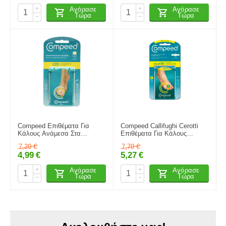
+
+
Αγόρασε
Αγόρασε
Τώρα
Τώρα
−
−
Compeed Επιθέματα Για
Compeed Callifughi Cerotti
Κάλους Ανάμεσα Στα
Επιθέματα Για Κάλους
Δάχτυλα Του Ποδιού 10τμχ
Μεσαία Με Σαλικυλικό Οξύ
7,20
€
7,70
€
6τμχ
4,99
€
5,27
€
+
+
Αγόρασε
Αγόρασε
Τώρα
Τώρα
−
−