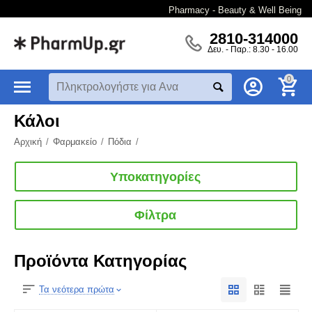
Pharmacy - Beauty & Well Being
2810-314000
Δευ. - Παρ.: 8.30 - 16.00
0
Κάλοι
Αρχική
/
Φαρμακείο
/
Πόδια
/
Υποκατηγορίες
Φίλτρα
Προϊόντα Κατηγορίας
Τα νεότερα πρώτα