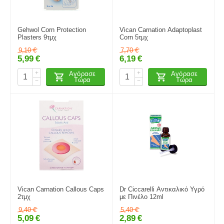
Gehwol Corn Protection
Vican Carnation Adaptoplast
Plasters 9τμχ
Corn 5τμχ
9,10
€
7,70
€
5,99
€
6,19
€
+
+
Αγόρασε
Αγόρασε
Τώρα
Τώρα
−
−
Vican Carnation Callous Caps
Dr Ciccarelli Αντικαλικό Υγρό
2τμχ
με Πινέλο 12ml
9,40
€
5,40
€
5,09
€
2,89
€