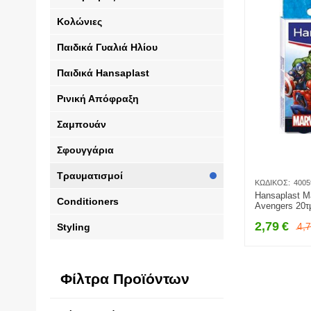
Κολώνιες
Παιδικά Γυαλιά Ηλίου
Παιδικά Hansaplast
Ρινική Απόφραξη
Σαμπουάν
Σφουγγάρια
Τραυματισμοί
ΚΩΔΙΚΌΣ:
4005
Hansaplast Ma
Conditioners
Avengers 20τ
2,79
€
4,
Styling
Φίλτρα Προϊόντων