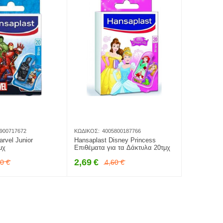
900717672
ΚΩΔΙΚΌΣ:
4005800187766
rvel Junior
Hansaplast Disney Princess
μχ
Επιθέματα για τα Δάκτυλα 20τμχ
2,69
€
70
€
4,60
€