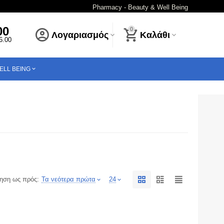
Pharmacy - Beauty & Well Being
00
0
Λογαριασμός
Καλάθι
16.00
ELL BEING
ηση ως πρός:
Τα νεότερα πρώτα
24