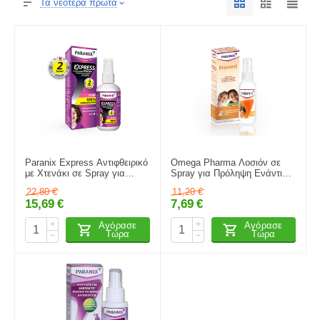
Τα νεότερα πρώτα
Paranix Express Αντιφθειρικό
Omega Pharma Λοσιόν σε
με Χτενάκι σε Spray για
Spray για Πρόληψη Ενάντια
Παιδιά 95ml
στις Ψείρες για Παιδιά 100ml
22,80
€
11,20
€
15,69
€
7,69
€
+
+
Αγόρασε
Αγόρασε
Τώρα
Τώρα
−
−