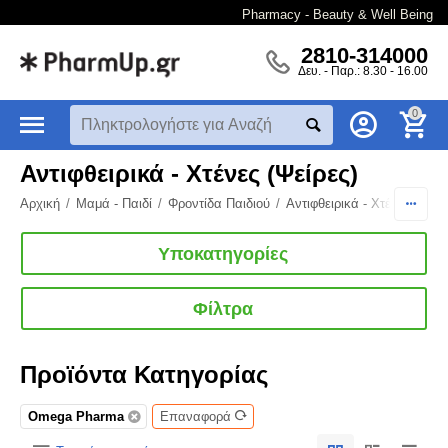
Pharmacy - Beauty & Well Being
2810-314000
Δευ. - Παρ.: 8.30 - 16.00
0
Αντιφθειρικά - Χτένες (Ψείρες)
Αρχική
/
Μαμά - Παιδί
/
Φροντίδα Παιδιού
/
Αντιφθειρικά - Χτένες (Ψείρ
Υποκατηγορίες
Φίλτρα
Προϊόντα Κατηγορίας
Omega Pharma
Επαναφορά