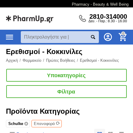
Pharmacy - Beauty & Well Being
2810-314000
Δευ. - Παρ.: 8.30 - 16.00
0
Ερεθισμοί - Κοκκινίλες
Αρχική
/
Φαρμακείο
/
Πρώτες Βοήθειες
/
Ερεθισμοί - Κοκκινίλες
Υποκατηγορίες
Φίλτρα
Προϊόντα Κατηγορίας
Schulke
Επαναφορά