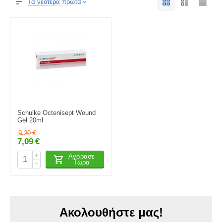
Τα νεότερα πρώτα
Schulke Octenisept Wound
Gel 20ml
9,20
€
7,09
€
+
Αγόρασε
Τώρα
−
Ακολουθήστε μας!