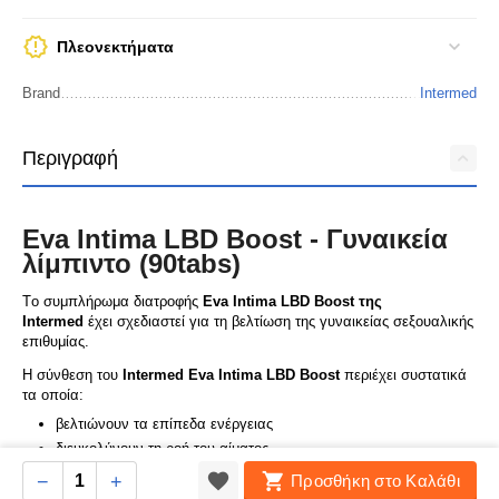
Πλεονεκτήματα
Brand
Intermed
Περιγραφή
Eva Intima LBD Boost - Γυναικεία
λίμπιντο (90tabs)
Tο συμπλήρωμα διατροφής
Eva Intima LBD Boost της
Intermed
έχει σχεδιαστεί για τη βελτίωση της γυναικείας σεξουαλικής
επιθυμίας.
Η σύνθεση του
Intermed Eva Intima LBD Boost
περιέχει συστατικά
τα οποία:
βελτιώνουν τα επίπεδα ενέργειας
διευκολύνουν τη ροή του αίματος
δρουν χαλαρωτικά στους ιστούς των λείων μυών.
−
+
Προσθήκη στο Καλάθι