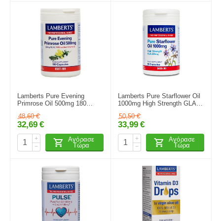
Lamberts Pure Evening
Lamberts Pure Starflower Oil
Primrose Oil 500mg 180
1000mg High Strength GLA
κάψουλες
220mg Υψηλής Ισχύος &
48,60
€
50,50
€
Καθαρότητας Έλαιο
32,69
€
33,99
€
Starflower 90 κάψουλες
+
+
Αγόρασε
Αγόρασε
Τώρα
Τώρα
−
−