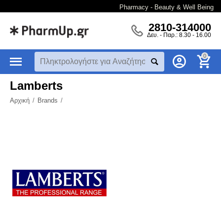
Pharmacy - Beauty & Well Being
2810-314000
Δευ. - Παρ.: 8.30 - 16.00
0
Lamberts
Αρχική
/
Brands
/