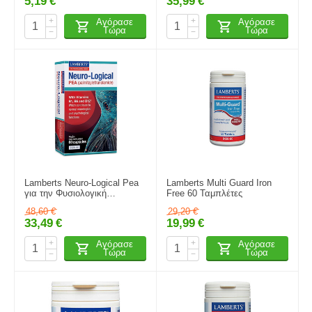
5,19
€
35,99
€
+
+
Αγόρασε
Αγόρασε
Τώρα
Τώρα
−
−
Lamberts Neuro-Logical Pea
Lamberts Multi Guard Iron
για την Φυσιολογική
Free 60 Ταμπλέτες
Λειτουργία Του Νευρικού
48,60
€
29,20
€
Συστήματος 60caps
33,49
€
19,99
€
+
+
Αγόρασε
Αγόρασε
Τώρα
Τώρα
−
−