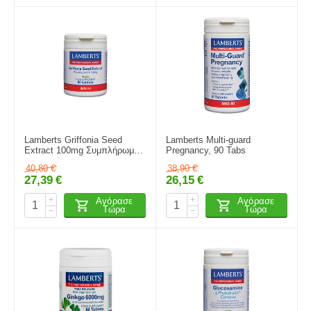
Lamberts Griffonia Seed
Lamberts Multi-guard
Extract 100mg Συμπλήρωμα
Pregnancy, 90 Tabs
Διατροφής Για Την Ρύθμιση
40,80
€
38,90
€
Της Σεροτονίνης, 60
27,39
€
26,15
€
Ταμπλέτες (8518-60)
+
+
Αγόρασε
Αγόρασε
Τώρα
Τώρα
−
−