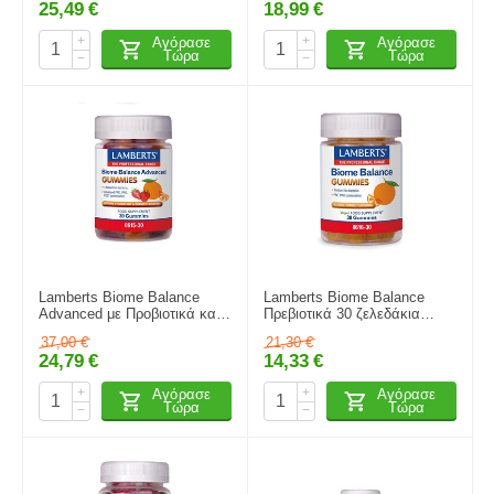
25,49
€
18,99
€
+
+
Αγόρασε
Αγόρασε
Τώρα
Τώρα
−
−
Lamberts Biome Balance
Lamberts Biome Balance
Advanced με Προβιοτικά και
Πρεβιοτικά 30 ζελεδάκια
Πρεβιοτικά 30 ζελεδάκια
Πορτοκάλι
37,00
€
21,30
€
Πορτοκάλι
24,79
€
14,33
€
+
+
Αγόρασε
Αγόρασε
Τώρα
Τώρα
−
−