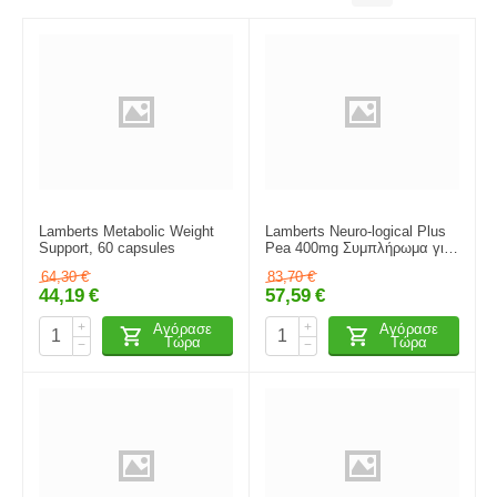
Lamberts Metabolic Weight
Lamberts Neuro-logical Plus
Support, 60 capsules
Pea 400mg Συμπλήρωμα για
την Μνήμη & τη Συγκέντρωση
64,30
€
83,70
€
60 κάψουλες
44,19
€
57,59
€
+
+
Αγόρασε
Αγόρασε
Τώρα
Τώρα
−
−