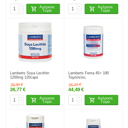
+
+
Αγόρασε
Αγόρασε
Τώρα
Τώρα
−
−
Lamberts Soya Lecithin
Lamberts Fema 45+ 180
1200mg 120caps
Ταμπλέτες
38,90
€
66,20
€
26,77
€
44,49
€
+
+
Αγόρασε
Αγόρασε
Τώρα
Τώρα
−
−