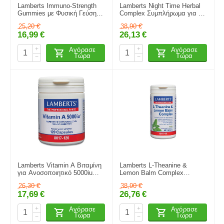
Lamberts Immuno-Strength
Lamberts Night Time Herbal
Gummies με Φυσική Γεύση
Complex Συμπλήρωμα για το
Κεράσι και Φράουλα, 60
Άγχος & τον Ύπνο 2
25,20
€
38,90
€
Gummies
κάψουλες Λεμόνι
16,99
€
26,13
€
+
+
Αγόρασε
Αγόρασε
Τώρα
Τώρα
−
−
Lamberts Vitamin A Βιταμίνη
Lamberts L-Theanine &
για Ανοσοποιητικό 5000iu
Lemon Balm Complex
120 κάψουλες
Βιταμίνη 200mg 60 κάψουλες
26,30
€
38,90
€
17,69
€
26,76
€
+
+
Αγόρασε
Αγόρασε
Τώρα
Τώρα
−
−