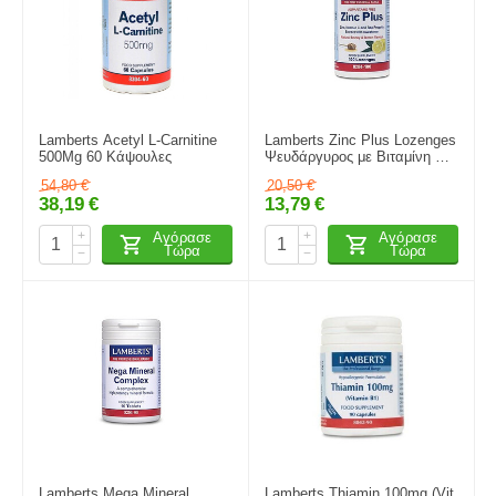
Lamberts Acetyl L-Carnitine
Lamberts Zinc Plus Lozenges
500Mg 60 Κάψουλες
Ψευδάργυρος με Βιταμίνη C
100 Καραμέλες
54,80
€
20,50
€
38,19
€
13,79
€
+
+
Αγόρασε
Αγόρασε
Τώρα
Τώρα
−
−
Lamberts Mega Mineral
Lamberts Thiamin 100mg (Vit