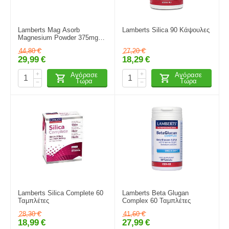
Lamberts Mag Asorb
Lamberts Silica 90 Κάψουλες
Magnesium Powder 375mg
165gr
44,80
€
27,20
€
29,99
€
18,29
€
+
+
Αγόρασε
Αγόρασε
Τώρα
Τώρα
−
−
Lamberts Silica Complete 60
Lamberts Beta Glugan
Ταμπλέτες
Complex 60 Ταμπλέτες
28,30
€
41,60
€
18,99
€
27,99
€