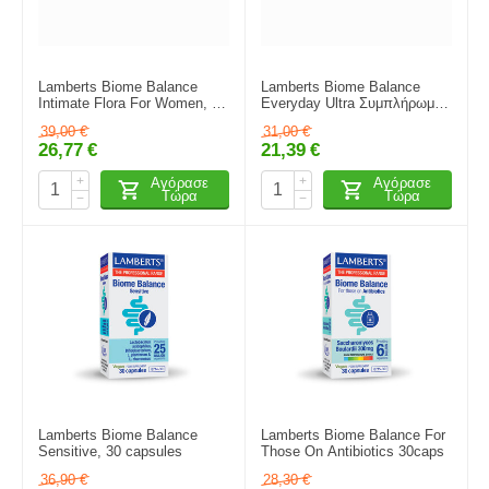
Lamberts Biome Balance
Lamberts Biome Balance
Intimate Flora For Women, 30
Everyday Ultra Συμπλήρωμα
capsules
με Προβιοτικά 30 κάψουλες
39,00
€
31,00
€
26,77
€
21,39
€
+
+
Αγόρασε
Αγόρασε
Τώρα
Τώρα
−
−
Lamberts Biome Balance
Lamberts Biome Balance For
Sensitive, 30 capsules
Those On Antibiotics 30caps
36,90
€
28,30
€