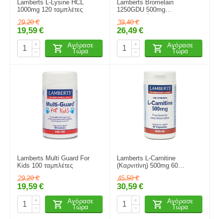
Lamberts L-Lysine HCL
Lamberts Bromelain
1000mg 120 ταμπλέτες
1250GDU 500mg
Μπρομελαΐνη για την Υγεία
29,20
€
39,40
€
των Αρθρώσεων & την
19,59
€
26,49
€
Υποβοήθηση της Πέψης,
60tabs
+
+
Αγόρασε
Αγόρασε
Τώρα
Τώρα
−
−
Lamberts Multi Guard For
Lamberts L-Carnitine
Kids 100 ταμπλέτες
(Καρνιτίνη) 500mg 60
κάψουλες
29,20
€
45,50
€
19,59
€
30,59
€
+
+
Αγόρασε
Αγόρασε
Τώρα
Τώρα
−
−