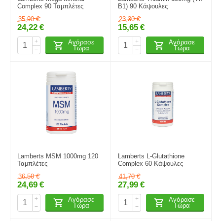
Complex 90 Ταμπλέτες
B1) 90 Κάψουλες
35,90
€
23,30
€
24,22
€
15,65
€
+
+
Αγόρασε
Αγόρασε
Τώρα
Τώρα
−
−
Lamberts MSM 1000mg 120
Lamberts L-Glutathione
Ταμπλέτες
Complex 60 Κάψουλες
36,50
€
41,70
€
24,69
€
27,99
€
+
+
Αγόρασε
Αγόρασε
Τώρα
Τώρα
−
−