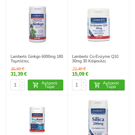
Lamberts Ginkgo 6000mg 180
Lamberts Co-Enzyme Q10
Ταμπλέτες
30mg 30 Κάψουλες
46,60
€
22,40
€
31,39
€
15,09
€
+
+
Αγόρασε
Αγόρασε
Τώρα
Τώρα
−
−