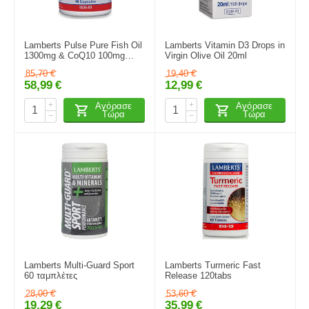
Lamberts Pulse Pure Fish Oil
Lamberts Vitamin D3 Drops in
1300mg & CoQ10 100mg
Virgin Olive Oil 20ml
90caps
85,70
€
19,40
€
58,99
€
12,99
€
+
+
Αγόρασε
Αγόρασε
Τώρα
Τώρα
−
−
Lamberts Multi-Guard Sport
Lamberts Turmeric Fast
60 ταμπλέτες
Release 120tabs
28,00
€
53,60
€
19,29
€
35,99
€