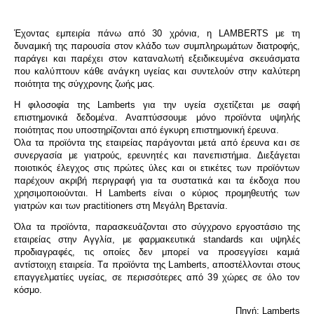
Έχοντας εμπειρία πάνω από 30 χρόνια, η LAMBERTS με τη
δυναμική της παρουσία στον κλάδο των συμπληρωμάτων διατροφής,
παράγει και παρέχει στον καταναλωτή εξειδικευμένα σκευάσματα
που καλύπτουν κάθε ανάγκη υγείας και συντελούν στην καλύτερη
ποιότητα της σύγχρονης ζωής μας.
Η φιλοσοφία της Lamberts για την υγεία σχετίζεται με σαφή
επιστημονικά δεδομένα. Αναπτύσσουμε μόνο προϊόντα υψηλής
ποιότητας που υποστηρίζονται από έγκυρη επιστημονική έρευνα.
Όλα τα προϊόντα της εταιρείας παράγονται μετά από έρευνα και σε
συνεργασία με γιατρούς, ερευνητές και πανεπιστήμια. Διεξάγεται
ποιοτικός έλεγχος στις πρώτες ύλες και οι ετικέτες των προϊόντων
παρέχουν ακριβή περιγραφή για τα συστατικά και τα έκδοχα που
χρησιμοποιούνται. Η Lamberts είναι ο κύριος προμηθευτής των
γιατρών και των practitioners στη Μεγάλη Βρετανία.
Όλα τα προϊόντα, παρασκευάζονται στο σύγχρονο εργοστάσιο της
εταιρείας στην Αγγλία, με φαρμακευτικά standards και υψηλές
προδιαγραφές, τις οποίες δεν μπορεί να προσεγγίσει καμιά
αντίστοιχη εταιρεία. Tα προϊόντα της Lamberts, αποστέλλονται στους
επαγγελματίες υγείας, σε περισσότερες από 39 χώρες σε όλο τον
κόσμο.
Πηγή: Lamberts