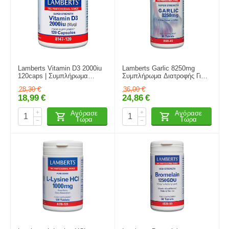
Lamberts Vitamin D3 2000iu
Lamberts Garlic 8250mg
120caps | Συμπλήρωμα
Συμπλήρωμα Διατροφής Για
Διατροφής Βιταμίνης D3
Το Καρδειαγγειακό Σύστημα
28,30
€
36,00
€
60 Ταμπλέτες
18,99
€
24,86
€
+
+
Αγόρασε
Αγόρασε
Τώρα
Τώρα
−
−