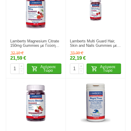
Lamberts Magnesium Citrate
Lamberts Multi Guard Hair,
150mg Gummies με Γεύση
Skin and Nails Gummies με
Φράουλα και Κεράσι, 40
Φυσική Γεύση Σμέουρο 60
32,10
€
33,00
€
Gummies
Gummies
21,59
€
22,19
€
+
+
Αγόρασε
Αγόρασε
Τώρα
Τώρα
−
−