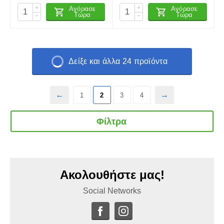
+
+
Αγόρασε
Αγόρασε
Τώρα
Τώρα
−
−
Δείξε και άλλα 24 προϊόντα
1
2
3
4
Φίλτρα
Ακολουθήστε μας!
Social Networks