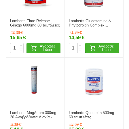
Lamberts Time Release
Lamberts Glucosamine &
Ginkgo 6000mg 60 ταμπλέτες
Phytodroitin Complex
Συμπλήρωμα για την Υγεία
23,30
€
21,70
€
των Αρθρώσεων 60
15,65
€
14,59
€
ταμπλέτες
+
+
Αγόρασε
Αγόρασε
Τώρα
Τώρα
−
−
Lamberts MagAsorb 300mg
Lamberts Quercetin 500mg
20 Αναβράζοντα Δισκία -
60 ταμπλέτες
Συμπλήρωμα Διατροφής Με
9,30
€
53,60
€
Μαγνήσιο & Βιταμίνη Β6